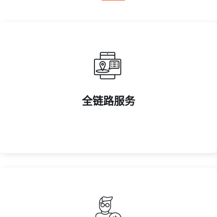
衔接。
全链路服务
覆盖赛事策划、直播执行及周边运营，实现全产业链无缝
全链路服务