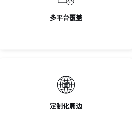
多电商平台。
多平台覆盖
打通 PC、移动端及电视端直播渠道，周边产品同步上架
多平台覆盖
性化需求。
定制化周边
提供从设计到生产的一站式定制服务，满足品牌与粉丝个
定制化周边