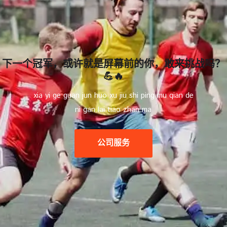
下一个冠军，或许就是屏幕前的你，敢来挑战吗？
💪🔥
xia yi ge guan jun huo xu jiu shi ping mu qian de
ni gan lai tiao zhan ma
公司服务