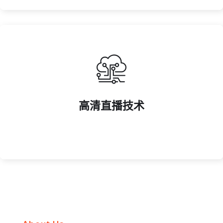
畅度。
高清直播技术
采用 4K 超高清直播设备与低延迟传输技术，保障观赛流
高清直播技术