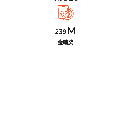
M
239
金哨奖